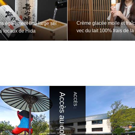
Crème glacée molle et fraî
s également une large sél
vec du lait 100% frais de l
s locaux de Hida
uran Milk »
ACCÈS :