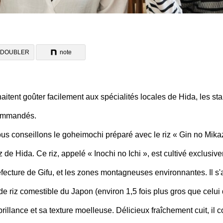
DOUBLER
note
itent goûter facilement aux spécialités locales de Hida, les sta
commandés.
us conseillons le goheimochi préparé avec le riz « Gin no Mika
iz de Hida. Ce riz, appelé « Inochi no Ichi », est cultivé exclusi
fecture de Gifu, et les zones montagneuses environnantes. Il s'a
de riz comestible du Japon (environ 1,5 fois plus gros que celui 
brillance et sa texture moelleuse. Délicieux fraîchement cuit, il 