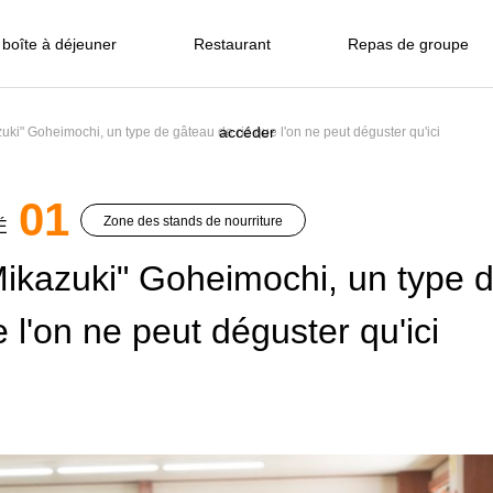
boîte à déjeuner
Restaurant
Repas de groupe
accéder
uki" Goheimochi, un type de gâteau de riz que l'on ne peut déguster qu'ici
01
Zone des stands de nourriture
É
Mikazuki" Goheimochi, un type 
e l'on ne peut déguster qu'ici