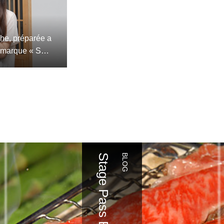
che, préparée a
a marque « Suz
Stage Pass Blog
BLOG