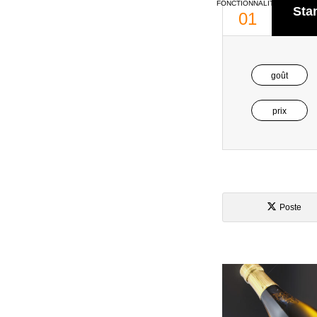
FONCTIONNALITÉ
Sta
01
goût
prix
Poste