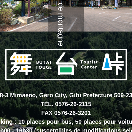
Accès au col de montagne
8-3 Mimaeno, Gero City, Gifu Prefecture 509-2
TÉL. 0576-26-2115
FAX 0576-26-3201
king : 10 places pour bus, 50 places pour voit
h00 - 16h30 (susceptibles de modifications selo