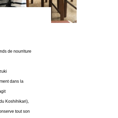
nds de nourriture
zuki
vement dans la
git
du Koshihikari),
conserve tout son