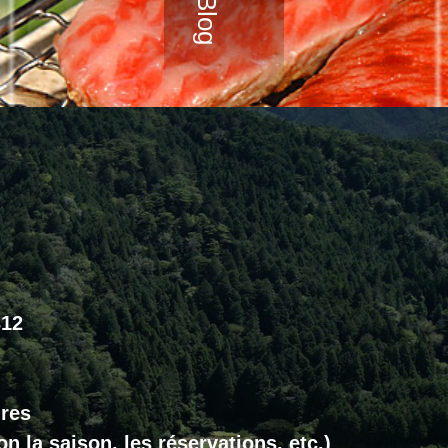
312
ures
n la saison, les réservations, etc.)