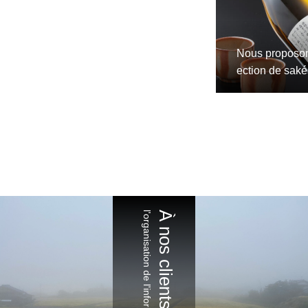
Nous proposon
ection de saké
l'organisation de l'information
À nos clients de