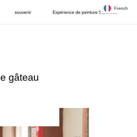
French
French
souvenir
Expérience de peinture Sarubobo
de gâteau