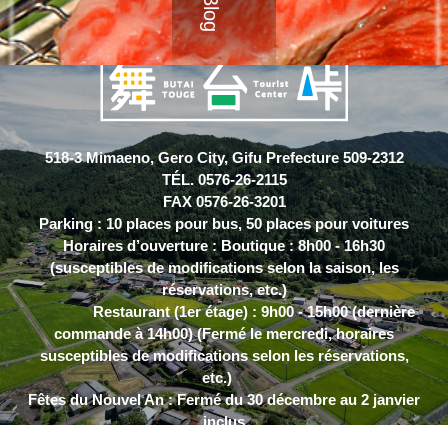
518-3 Mimaeno, Gero City, Gifu Prefecture 509-2312
TÉL. 0576-26-2115
FAX 0576-26-3201
Parking : 10 places pour bus, 50 places pour voitures
Horaires d’ouverture : Boutique : 8h00 - 16h30
(susceptibles de modifications selon la saison, les
réservations, etc.)
Restaurant (1er étage) : 9h00 - 15h00 (dernière
commande à 14h00) (Fermé le mercredi, horaires
susceptibles de modifications selon les réservations,
etc.)
Fêtes du Nouvel An : Fermé du 30 décembre au 2 janvier
inclus