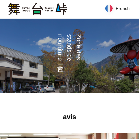
French
French
e
s
n
Zone
d
e
s
t
a
n
d
s
d
e
o
u
r
r
i
t
u
r
ナ
avis