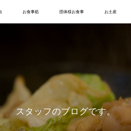
当
お食事処
団体様お食事
お土産
ス
タ
ッ
フ
の
ブ
ロ
グ
で
す
。