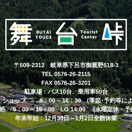
〒509-2312 岐阜県下呂市御厩野518-3
TEL 0576-26-2115
FAX 0576-26-3201
駐車場 : バス10台、乗用車50台
: ショップ 8：00 ~ 16：30 (季節･予約等に
0 ~ 15：00 LO 14:00 (水曜定休
年末年始：12月30日～1月2日全館休業