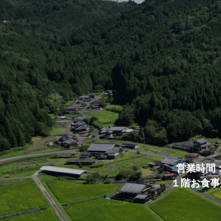
営業時間 
１階お食事処 9：0