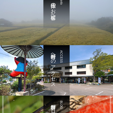
団体のお客様へ
info
舞台峠へのアクセス
ACCESS
舞台峠ブログ
BLOG