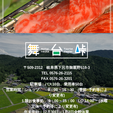
〒509-2312 岐阜県下呂市御厩野518-3
TEL 0576-26-2115
FAX 0576-26-3201
駐車場 : バス10台、乗用車50台
営業時間 : ショップ 8：00 ~ 16：30 (季節･予約等によ
り変更有)
１階お食事処 9：00 ~ 15：00 LO 14:00 (水曜
定休・予約等により変更有)
年末年始：12月30日～1月2日全館休業